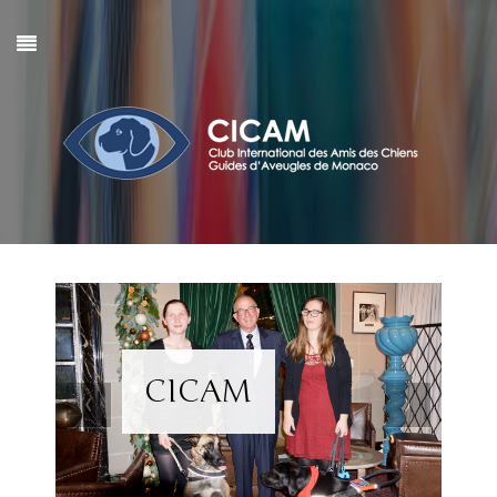
CICAM
‹
›